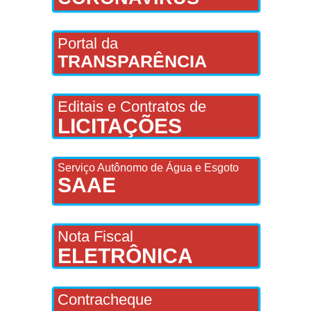
Portal da
TRANSPARÊNCIA
Editais e Contratos de
LICITAÇÕES
Serviço Autônomo de Água e Esgoto
SAAE
Nota Fiscal
ELETRÔNICA
Contracheque