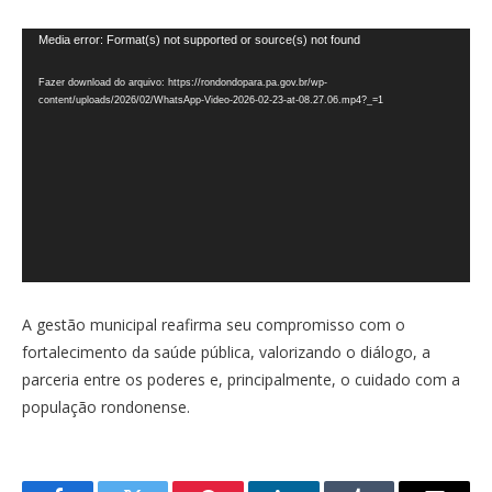
Tocador
Media error: Format(s) not supported or source(s) not found
de
Fazer download do arquivo: https://rondondopara.pa.gov.br/wp-
vídeo
content/uploads/2026/02/WhatsApp-Video-2026-02-23-at-08.27.06.mp4?_=1
A gestão municipal reafirma seu compromisso com o
fortalecimento da saúde pública, valorizando o diálogo, a
parceria entre os poderes e, principalmente, o cuidado com a
população rondonense.