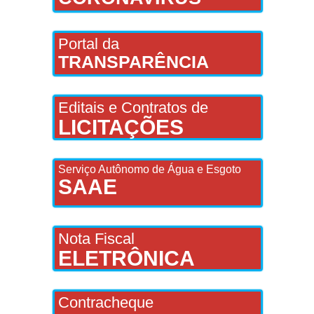
Portal da
TRANSPARÊNCIA
Editais e Contratos de
LICITAÇÕES
Serviço Autônomo de Água e Esgoto
SAAE
Nota Fiscal
ELETRÔNICA
Contracheque