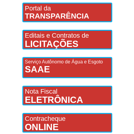
Portal da
TRANSPARÊNCIA
Editais e Contratos de
LICITAÇÕES
Serviço Autônomo de Água e Esgoto
SAAE
Nota Fiscal
ELETRÔNICA
Contracheque
ONLINE