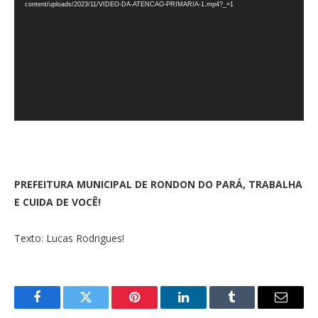
vídeo
content/uploads/2023/11/VIDEO-DA-ATENCAO-PRIMARIA-1.mp4?_=1
PREFEITURA MUNICIPAL DE RONDON DO PARÁ, TRABALHA
E CUIDA DE VOCÊ!
Texto: Lucas Rodrigues!
Facebook
Twitter
Pinterest
LinkedIn
Tumblr
E-