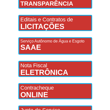
TRANSPARÊNCIA
Editais e Contratos de
LICITAÇÕES
Serviço Autônomo de Água e Esgoto
SAAE
Nota Fiscal
ELETRÔNICA
Contracheque
ONLINE