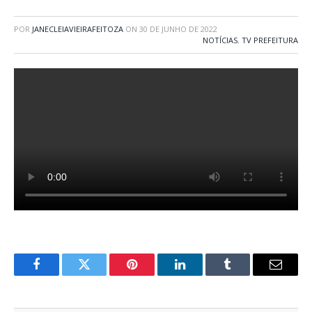
POR
JANECLEIAVIEIRAFEITOZA
ON
30 DE JUNHO DE 2022
NOTÍCIAS
,
TV PREFEITURA
Facebook
Twitter
Pinterest
LinkedIn
Tumblr
E-
mail