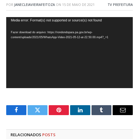
POR
JANECLEIAVIEIRAFEITOZA
ON
15 DE MAIO DE 2021
TV PREFEITURA
Tocador
Media error: Format(s) not supported or source(s) not found
de
Fazer download do arquivo: https://rondondopara.pa.gov.br/wp-
vídeo
content/uploads/2021/05/WhatsApp-Video-2021-05-12-at-22.50.00.mp4?_=1
Facebook
Twitter
Pinterest
LinkedIn
Tumblr
E-
mail
RELACIONADOS
POSTS