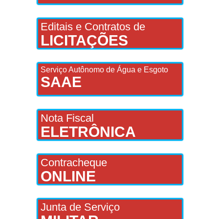
Editais e Contratos de
LICITAÇÕES
Serviço Autônomo de Água e Esgoto
SAAE
Nota Fiscal
ELETRÔNICA
Contracheque
ONLINE
Junta de Serviço