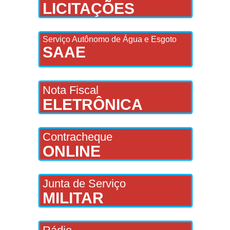
LICITAÇÕES
Serviço Autônomo de Água e Esgoto
SAAE
Nota Fiscal
ELETRÔNICA
Contracheque
ONLINE
Junta de Serviço
MILITAR