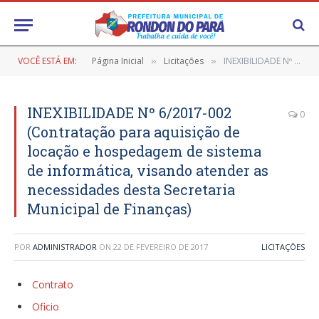
VOCÊ ESTÁ EM:
Página Inicial
Licitações
INEXIBILIDADE Nº 6/2017-002 (Contratação para aquisição de locação e hospedagem de sistema de informática, visando atender as necessidades desta Secretaria Municipal de Finanças)
»
»
INEXIBILIDADE Nº 6/2017-002
0
(Contratação para aquisição de
locação e hospedagem de sistema
de informática, visando atender as
necessidades desta Secretaria
Municipal de Finanças)
POR
ADMINISTRADOR
ON
22 DE FEVEREIRO DE 2017
LICITAÇÕES
Contrato
Oficio