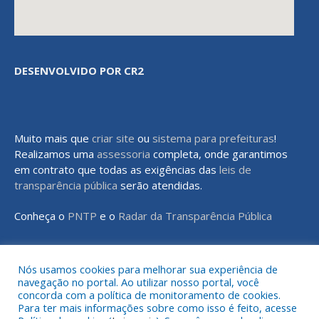
DESENVOLVIDO POR CR2
Muito mais que
criar site
ou
sistema para prefeituras
!
Realizamos uma
assessoria
completa, onde garantimos
em contrato que todas as exigências das
leis de
transparência pública
serão atendidas.
Conheça o
PNTP
e o
Radar da Transparência Pública
Nós usamos cookies para melhorar sua experiência de
navegação no portal. Ao utilizar nosso portal, você
Todos os direitos reservados a Prefeitura Municipal de Rondon do
concorda com a política de monitoramento de cookies.
Pará
Para ter mais informações sobre como isso é feito, acesse