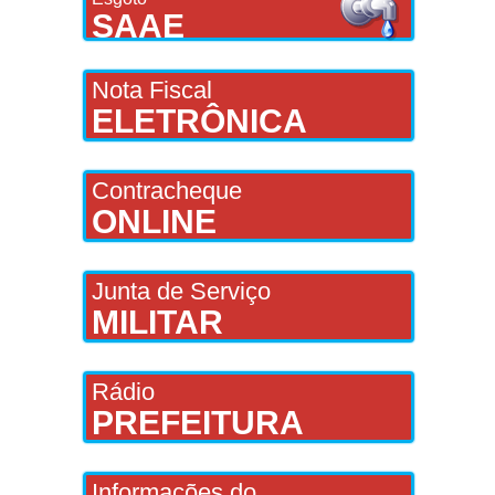
SAAE
Nota Fiscal
ELETRÔNICA
Contracheque
ONLINE
Junta de Serviço
MILITAR
Rádio
PREFEITURA
Informações do