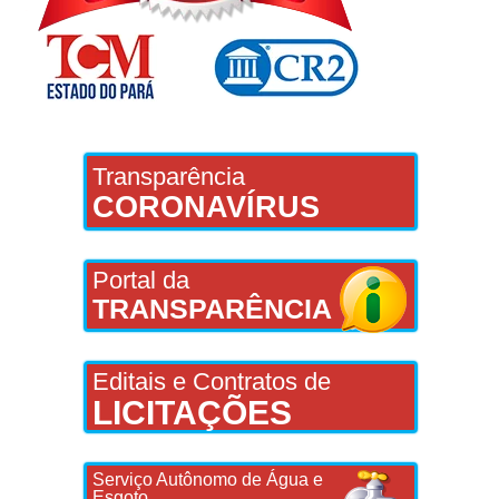
Transparência
CORONAVÍRUS
Portal da
TRANSPARÊNCIA
Editais e Contratos de
LICITAÇÕES
Serviço Autônomo de Água e
Esgoto