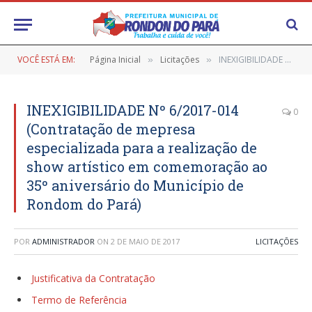
VOCÊ ESTÁ EM:
Página Inicial
Licitações
INEXIGIBILIDADE Nº 6/2017-014 (Contratação de mepresa especializada para a realização de show artístico em comemoração ao 35º aniversário do Município de Rondom do Pará)
»
»
INEXIGIBILIDADE Nº 6/2017-014
0
(Contratação de mepresa
especializada para a realização de
show artístico em comemoração ao
35º aniversário do Município de
Rondom do Pará)
POR
ADMINISTRADOR
ON
2 DE MAIO DE 2017
LICITAÇÕES
Justificativa da Contratação
Termo de Referência