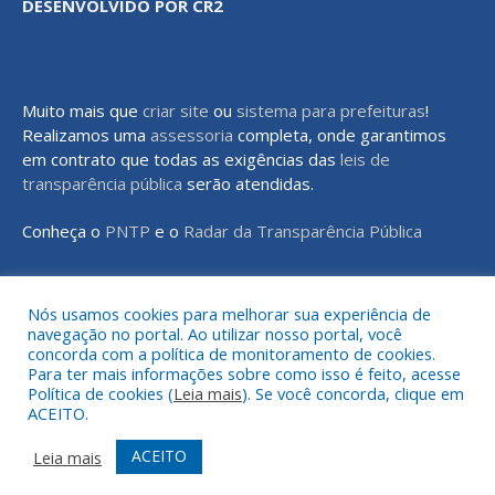
DESENVOLVIDO POR CR2
Muito mais que
criar site
ou
sistema para prefeituras
!
Realizamos uma
assessoria
completa, onde garantimos
em contrato que todas as exigências das
leis de
transparência pública
serão atendidas.
Conheça o
PNTP
e o
Radar da Transparência Pública
Nós usamos cookies para melhorar sua experiência de
navegação no portal. Ao utilizar nosso portal, você
Todos os direitos reservados a Prefeitura Municipal de Rondon do
concorda com a política de monitoramento de cookies.
Pará
Para ter mais informações sobre como isso é feito, acesse
Política de cookies (
Leia mais
). Se você concorda, clique em
ACEITO.
Mapa do Site
Acessar Área Administrativa
Acessar o Webmail
ACEITO
Leia mais