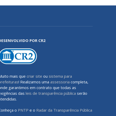
DESENVOLVIDO POR CR2
Muito mais que
criar site
ou
sistema para
prefeituras
! Realizamos uma
assessoria
completa,
onde garantimos em contrato que todas as
exigências das
leis de transparência pública
serão
atendidas.
Conheça o
PNTP
e o
Radar da Transparência Pública