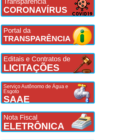
Transparência
CORONAVÍRUS
Portal da
TRANSPARÊNCIA
Editais e Contratos de
LICITAÇÕES
Serviço Autônomo de Água e
Esgoto
SAAE
Nota Fiscal
ELETRÔNICA