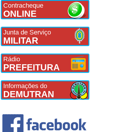
Contracheque
ONLINE
Junta de Serviço
MILITAR
Rádio
PREFEITURA
Informações do
DEMUTRAN