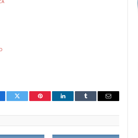
ICA
O
cebook
Twitter
Pinterest
LinkedIn
Tumblr
E-
mail