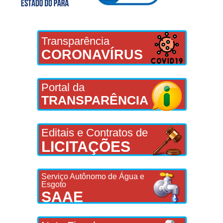
Transparência
CORONAVÍRUS
Portal da
TRANSPARÊNCIA
Editais e Contratos de
LICITAÇÕES
Serviço Autônomo de Água e
Esgoto
SAAE