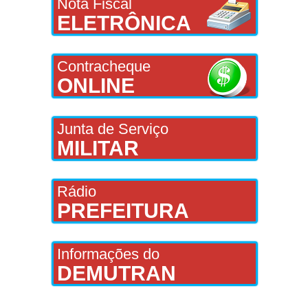
Nota Fiscal
ELETRÔNICA
Contracheque
ONLINE
Junta de Serviço
MILITAR
Rádio
PREFEITURA
Informações do
DEMUTRAN