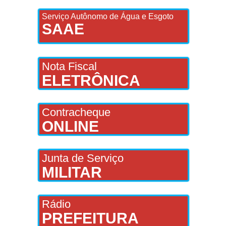
Serviço Autônomo de Água e Esgoto
SAAE
Nota Fiscal
ELETRÔNICA
Contracheque
ONLINE
Junta de Serviço
MILITAR
Rádio
PREFEITURA