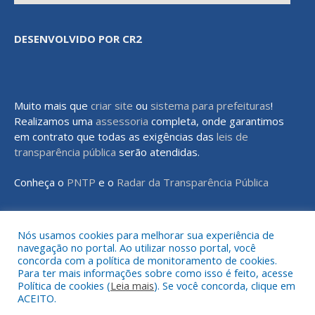
DESENVOLVIDO POR CR2
Muito mais que
criar site
ou
sistema para prefeituras
!
Realizamos uma
assessoria
completa, onde garantimos
em contrato que todas as exigências das
leis de
transparência pública
serão atendidas.
Conheça o
PNTP
e o
Radar da Transparência Pública
Nós usamos cookies para melhorar sua experiência de
navegação no portal. Ao utilizar nosso portal, você
Todos os direitos reservados a Prefeitura Municipal de Rondon do
concorda com a política de monitoramento de cookies.
Pará
Para ter mais informações sobre como isso é feito, acesse
Política de cookies (
Leia mais
). Se você concorda, clique em
ACEITO.
Mapa do Site
Acessar Área Administrativa