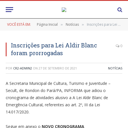
VOCÊ ESTÁ EM:
Página Inicial
Notícias
Inscrições para Lei Aldir Blanc foram prorrogadas
»
»
Inscrições para Lei Aldir Blanc
0
foram prorrogadas
POR
CR2-ADMIN2
ON
27 DE SETEMBRO DE 2021
NOTÍCIAS
A Secretaria Municipal de Cultura, Turismo e Juventude –
Secult, de Rondon do Pará/PA, INFORMA que adiou o
cronograma de atividades alusivo a A Lei Aldir Blanc de
Emergência Cultural, referentes ao art. 2º, III da Lei
14.017/2020.
Segue em anexo o
NOVO CRONOGRAMA