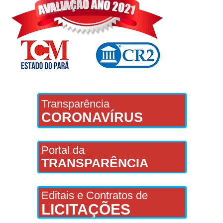
Transparência
CORONAVÍRUS
Portal da
TRANSPARÊNCIA
Editais e Contratos de
LICITAÇÕES