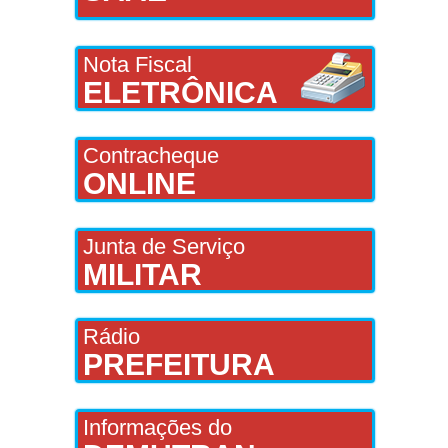
Nota Fiscal
ELETRÔNICA
Contracheque
ONLINE
Junta de Serviço
MILITAR
Rádio
PREFEITURA
Informações do