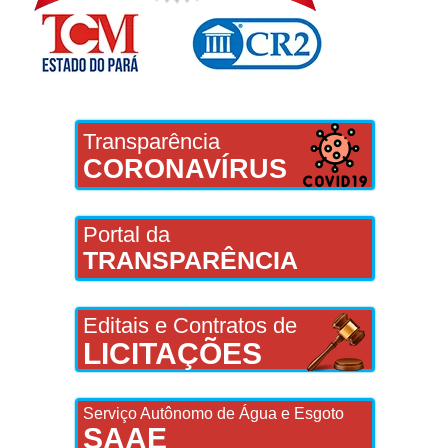
Transparência
CORONAVÍRUS
Portal da
TRANSPARÊNCIA
Editais e Contratos de
LICITAÇÕES
Serviço Autônomo de Água e Esgoto
SAAE