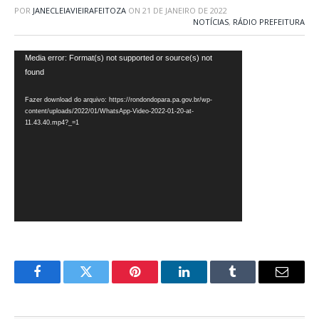
POR
JANECLEIAVIEIRAFEITOZA
ON
21 DE JANEIRO DE 2022
NOTÍCIAS
,
RÁDIO PREFEITURA
Tocador
Media error: Format(s) not supported or source(s) not
found
de
vídeo
Fazer download do arquivo: https://rondondopara.pa.gov.br/wp-
content/uploads/2022/01/WhatsApp-Video-2022-01-20-at-
11.43.40.mp4?_=1
Facebook
Twitter
Pinterest
LinkedIn
Tumblr
E-
mail