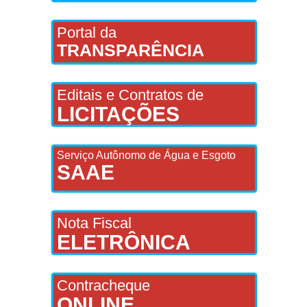
Portal da
TRANSPARÊNCIA
Editais e Contratos de
LICITAÇÕES
Serviço Autônomo de Água e Esgoto
SAAE
Nota Fiscal
ELETRÔNICA
Contracheque
ONLINE