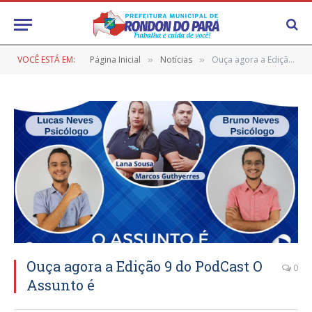
VOCÊ ESTÁ EM:
Página Inicial
Notícias
Ouça agora a Edição 9 do PodCast O Assunto é
»
»
Ouça agora a Edição 9 do PodCast O
0
Assunto é