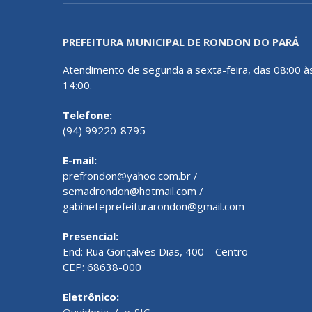
PREFEITURA MUNICIPAL DE RONDON DO PARÁ
Atendimento de segunda a sexta-feira, das 08:00 à
14:00.
Telefone:
(94) 99220-8795
E-mail:
prefrondon@yahoo.com.br /
semadrondon@hotmail.com /
gabineteprefeiturarondon@gmail.com
Presencial:
End: Rua Gonçalves Dias, 400 – Centro
CEP: 68638-000
Eletrônico:
Ouvidoria
/
e-SIC