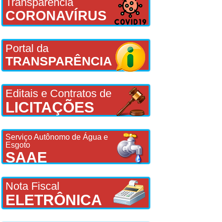
Transparência
CORONAVÍRUS
Portal da
TRANSPARÊNCIA
Editais e Contratos de
LICITAÇÕES
Serviço Autônomo de Água e
Esgoto
SAAE
Nota Fiscal
ELETRÔNICA