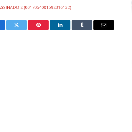
SSINADO 2 (0017054001592316132)
cebook
Twitter
Pinterest
LinkedIn
Tumblr
E-
mail