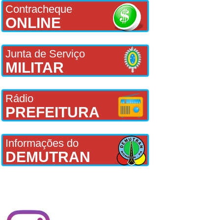
Contracheque
ONLINE
Junta de Serviço
MILITAR
Rádio
PREFEITURA
Informações do
DEMUTRAN