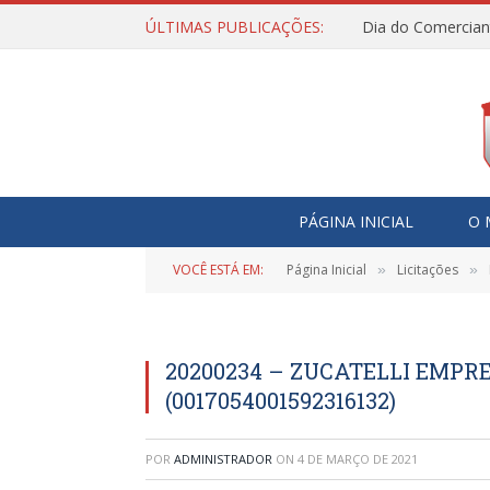
ÚLTIMAS PUBLICAÇÕES:
Dia do Comercian
PÁGINA INICIAL
O 
VOCÊ ESTÁ EM:
Página Inicial
Licitações
»
»
20200234 – ZUCATELLI EMPR
(0017054001592316132)
POR
ADMINISTRADOR
ON
4 DE MARÇO DE 2021