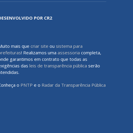
DESENVOLVIDO POR CR2
Muito mais que
criar site
ou
sistema para
prefeituras
! Realizamos uma
assessoria
completa,
onde garantimos em contrato que todas as
exigências das
leis de transparência pública
serão
atendidas.
Conheça o
PNTP
e o
Radar da Transparência Pública