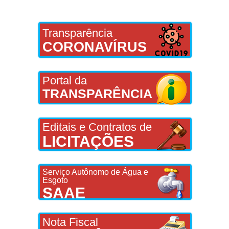
Transparência
CORONAVÍRUS
Portal da
TRANSPARÊNCIA
Editais e Contratos de
LICITAÇÕES
Serviço Autônomo de Água e
Esgoto
SAAE
Nota Fiscal