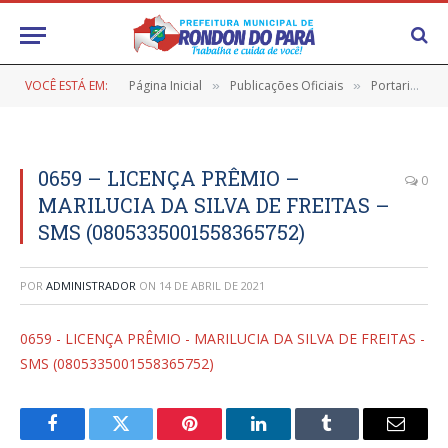
VOCÊ ESTÁ EM:
Página Inicial
Publicações Oficiais
Portarias
»
»
»
0659 – LICENÇA PRÊMIO –
0
MARILUCIA DA SILVA DE FREITAS –
SMS (0805335001558365752)
POR
ADMINISTRADOR
ON
14 DE ABRIL DE 2021
0659 - LICENÇA PRÊMIO - MARILUCIA DA SILVA DE FREITAS -
SMS (0805335001558365752)
Facebook
Twitter
Pinterest
LinkedIn
Tumblr
E-