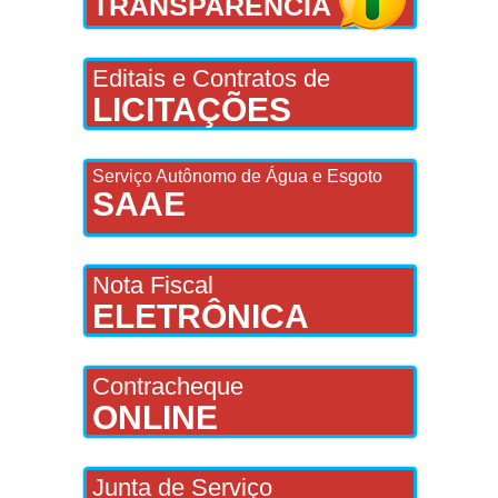
TRANSPARÊNCIA
Editais e Contratos de
LICITAÇÕES
Serviço Autônomo de Água e Esgoto
SAAE
Nota Fiscal
ELETRÔNICA
Contracheque
ONLINE
Junta de Serviço