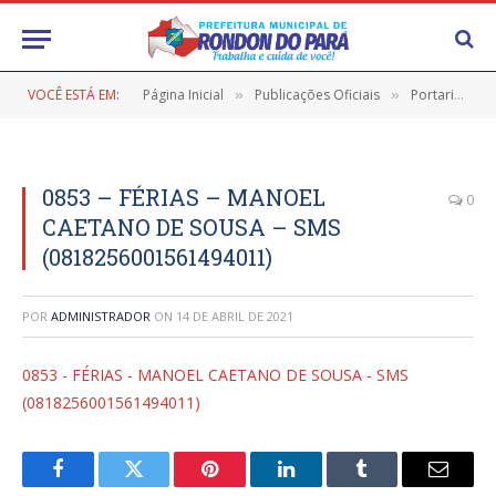
VOCÊ ESTÁ EM:
Página Inicial
Publicações Oficiais
Portarias
»
»
»
0853 – FÉRIAS – MANOEL
0
CAETANO DE SOUSA – SMS
(0818256001561494011)
POR
ADMINISTRADOR
ON
14 DE ABRIL DE 2021
0853 - FÉRIAS - MANOEL CAETANO DE SOUSA - SMS
(0818256001561494011)
Facebook
Twitter
Pinterest
LinkedIn
Tumblr
E-