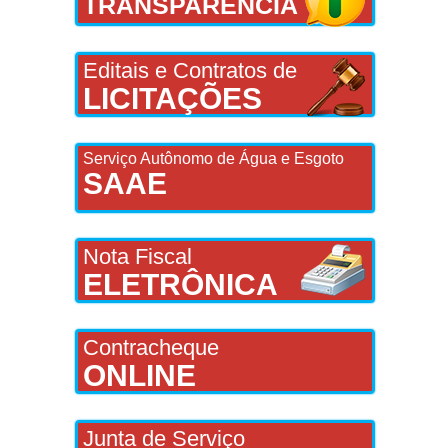
TRANSPARÊNCIA
Editais e Contratos de
LICITAÇÕES
Serviço Autônomo de Água e Esgoto
SAAE
Nota Fiscal
ELETRÔNICA
Contracheque
ONLINE
Junta de Serviço