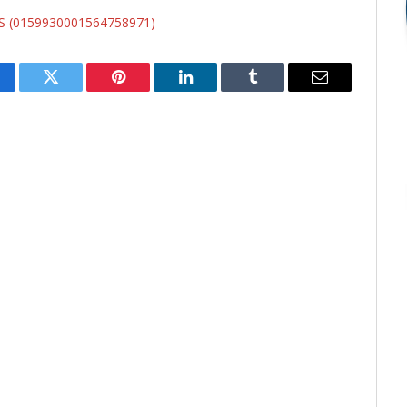
MS (0159930001564758971)
cebook
Twitter
Pinterest
LinkedIn
Tumblr
E-
mail