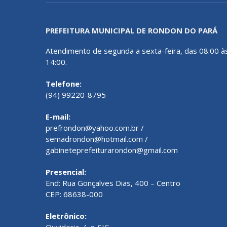
PREFEITURA MUNICIPAL DE RONDON DO PARÁ
Atendimento de segunda a sexta-feira, das 08:00 à
14:00.
Telefone:
(94) 99220-8795
E-mail:
prefrondon@yahoo.com.br /
semadrondon@hotmail.com /
gabineteprefeiturarondon@gmail.com
Presencial:
End: Rua Gonçalves Dias, 400 – Centro
CEP: 68638-000
Eletrônico:
Ouvidoria
/
e-SIC