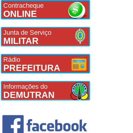
Contracheque
ONLINE
Junta de Serviço
MILITAR
Rádio
PREFEITURA
Informações do
DEMUTRAN