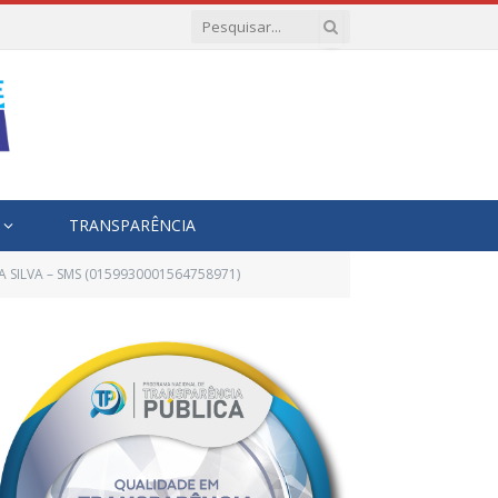
TRANSPARÊNCIA
DA SILVA – SMS (0159930001564758971)