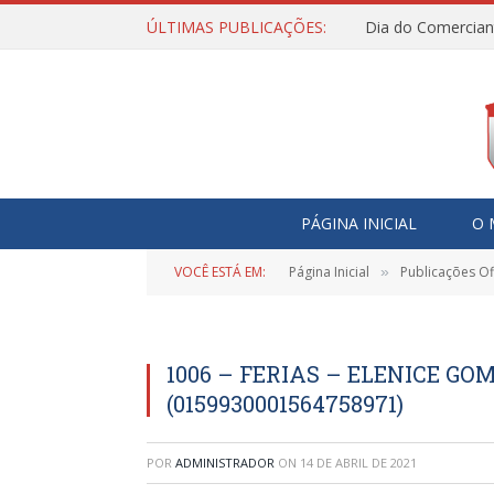
ÚLTIMAS PUBLICAÇÕES:
Dia do Comercian
PÁGINA INICIAL
O 
VOCÊ ESTÁ EM:
Página Inicial
Publicações Ofi
»
1006 – FERIAS – ELENICE GO
(0159930001564758971)
POR
ADMINISTRADOR
ON
14 DE ABRIL DE 2021