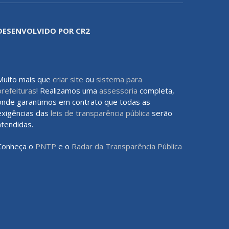
DESENVOLVIDO POR CR2
Muito mais que
criar site
ou
sistema para
prefeituras
! Realizamos uma
assessoria
completa,
onde garantimos em contrato que todas as
exigências das
leis de transparência pública
serão
atendidas.
Conheça o
PNTP
e o
Radar da Transparência Pública