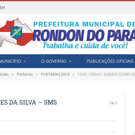
te!
MUNICÍPIO
O GOVERNO
PUBLICAÇÕES OFICIAIS
ciais
Portarias
PORTARIAS 2019
1006 – FERIAS – ELENICE GOMES 
»
»
»
MES DA SILVA – SMS
0