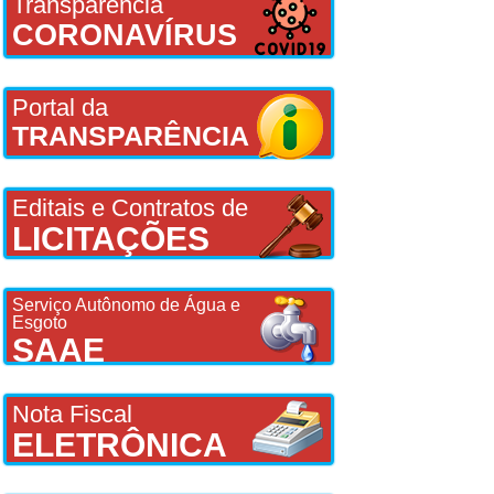
Transparência
CORONAVÍRUS
Portal da
TRANSPARÊNCIA
Editais e Contratos de
LICITAÇÕES
Serviço Autônomo de Água e
Esgoto
SAAE
Nota Fiscal
ELETRÔNICA