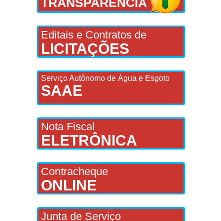
TRANSPARÊNCIA
Editais e Contratos de
LICITAÇÕES
Serviço Autônomo de Água e Esgoto
SAAE
Nota Fiscal
ELETRÔNICA
Contracheque
ONLINE
Junta de Serviço