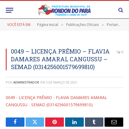
VOCÊ ESTÁ EM:
Página Inicial
Publicações Oficiais
Portarias
»
»
»
0049 – LICENÇA PRÊMIO – FLAVIA
0
DAMARES AMARAL CANGUSSU –
SEMAD (0314256001579699810)
POR
ADMINISTRADOR
ON
5 DE MARÇO DE 2021
0049 - LICENÇA PRÊMIO - FLAVIA DAMARES AMARAL
CANGUSSU - SEMAD (0314256001579699810)
Facebook
Twitter
Pinterest
LinkedIn
Tumblr
E-