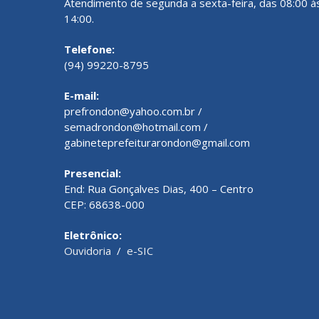
Atendimento de segunda a sexta-feira, das 08:00 à
14:00.
Telefone:
(94) 99220-8795
E-mail:
prefrondon@yahoo.com.br /
semadrondon@hotmail.com /
gabineteprefeiturarondon@gmail.com
Presencial:
End: Rua Gonçalves Dias, 400 – Centro
CEP: 68638-000
Eletrônico:
Ouvidoria
/
e-SIC