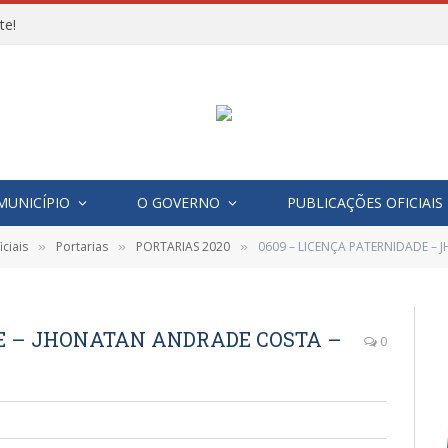
te!
MUNICÍPIO
O GOVERNO
PUBLICAÇÕES OFICIAIS
ciais
Portarias
PORTARIAS 2020
0609 – LICENÇA PATERNIDADE – JHON
»
»
»
DE – JHONATAN ANDRADE COSTA –
0