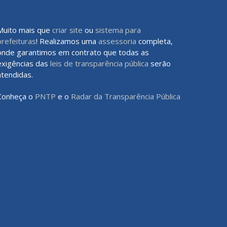
Muito mais que
criar site
ou
sistema para
prefeituras
! Realizamos uma
assessoria
completa,
onde garantimos em contrato que todas as
exigências das
leis de transparência pública
serão
atendidas.
Conheça o
PNTP
e o
Radar da Transparência Pública