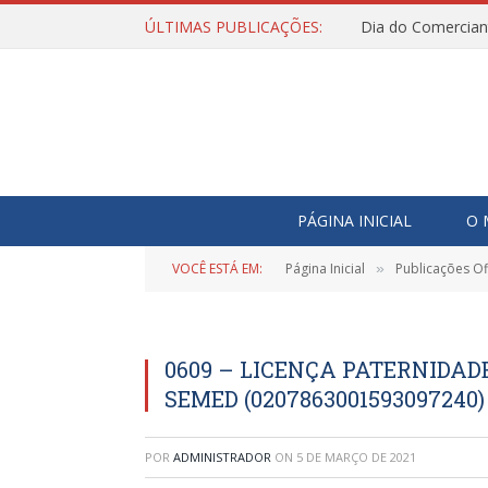
ÚLTIMAS PUBLICAÇÕES:
Dia do Comercian
PÁGINA INICIAL
O 
VOCÊ ESTÁ EM:
Página Inicial
Publicações Ofi
»
0609 – LICENÇA PATERNIDA
SEMED (0207863001593097240)
POR
ADMINISTRADOR
ON
5 DE MARÇO DE 2021