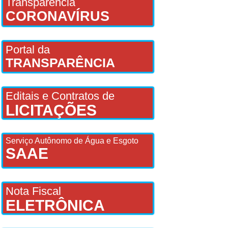
Transparência
CORONAVÍRUS
Portal da
TRANSPARÊNCIA
Editais e Contratos de
LICITAÇÕES
Serviço Autônomo de Água e Esgoto
SAAE
Nota Fiscal
ELETRÔNICA