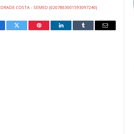
NDRADE COSTA - SEMED (0207863001593097240)
cebook
Twitter
Pinterest
LinkedIn
Tumblr
E-
mail