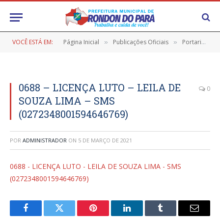
VOCÊ ESTÁ EM:
Página Inicial
Publicações Oficiais
Portarias
»
»
»
0688 – LICENÇA LUTO – LEILA DE
0
SOUZA LIMA – SMS
(0272348001594646769)
POR
ADMINISTRADOR
ON
5 DE MARÇO DE 2021
0688 - LICENÇA LUTO - LEILA DE SOUZA LIMA - SMS
(0272348001594646769)
Facebook
Twitter
Pinterest
LinkedIn
Tumblr
E-