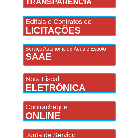
TRANSPARÊNCIA
Editais e Contratos de
LICITAÇÕES
Serviço Autônomo de Água e Esgoto
SAAE
Nota Fiscal
ELETRÔNICA
Contracheque
ONLINE
Junta de Serviço