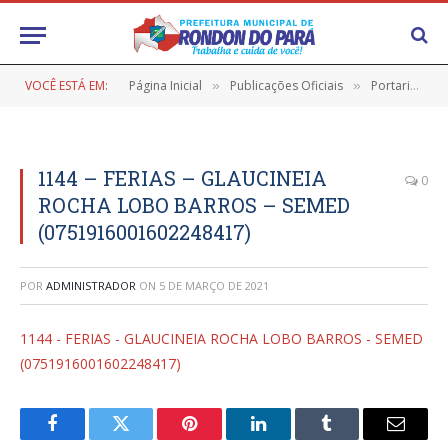
VOCÊ ESTÁ EM:
Página Inicial
Publicações Oficiais
Portarias
»
»
»
1144 – FERIAS – GLAUCINEIA
0
ROCHA LOBO BARROS – SEMED
(0751916001602248417)
POR
ADMINISTRADOR
ON
5 DE MARÇO DE 2021
1144 - FERIAS - GLAUCINEIA ROCHA LOBO BARROS - SEMED
(0751916001602248417)
Facebook
Twitter
Pinterest
LinkedIn
Tumblr
E-