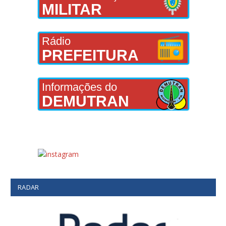
MILITAR
Rádio
PREFEITURA
Informações do
DEMUTRAN
RADAR