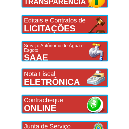
TRANSPARÊNCIA
Editais e Contratos de
LICITAÇÕES
Serviço Autônomo de Água e
Esgoto
SAAE
Nota Fiscal
ELETRÔNICA
Contracheque
ONLINE
Junta de Serviço