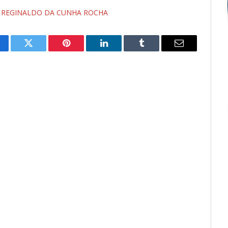
 - REGINALDO DA CUNHA ROCHA
cebook
Twitter
Pinterest
LinkedIn
Tumblr
E-
mail