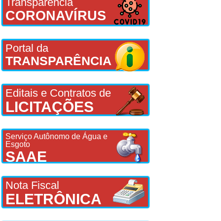
Transparência
CORONAVÍRUS
Portal da
TRANSPARÊNCIA
Editais e Contratos de
LICITAÇÕES
Serviço Autônomo de Água e
Esgoto
SAAE
Nota Fiscal
ELETRÔNICA