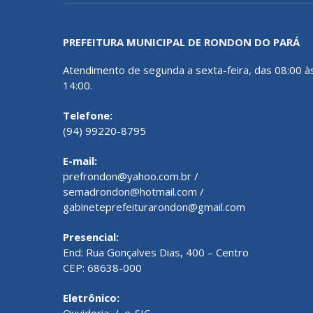
PREFEITURA MUNICIPAL DE RONDON DO PARÁ
Atendimento de segunda a sexta-feira, das 08:00 à
14:00.
Telefone:
(94) 99220-8795
E-mail:
prefrondon@yahoo.com.br /
semadrondon@hotmail.com /
gabineteprefeiturarondon@gmail.com
Presencial:
End: Rua Gonçalves Dias, 400 – Centro
CEP: 68638-000
Eletrônico:
Ouvidoria
/
e-SIC