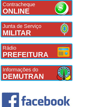
Contracheque
ONLINE
Junta de Serviço
MILITAR
Rádio
PREFEITURA
Informações do
DEMUTRAN