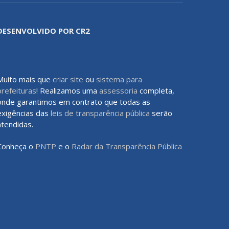
DESENVOLVIDO POR CR2
Muito mais que
criar site
ou
sistema para
prefeituras
! Realizamos uma
assessoria
completa,
onde garantimos em contrato que todas as
exigências das
leis de transparência pública
serão
atendidas.
Conheça o
PNTP
e o
Radar da Transparência Pública