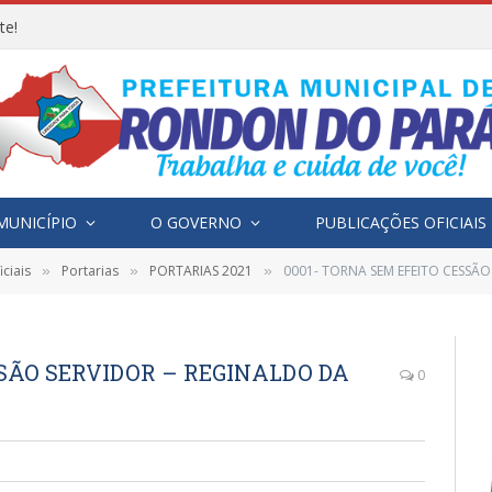
te!
MUNICÍPIO
O GOVERNO
PUBLICAÇÕES OFICIAIS
ciais
Portarias
PORTARIAS 2021
0001- TORNA SEM EFEITO CESSÃ
»
»
»
SSÃO SERVIDOR – REGINALDO DA
0