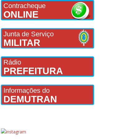
Contracheque
ONLINE
Junta de Serviço
MILITAR
Rádio
PREFEITURA
Informações do
DEMUTRAN