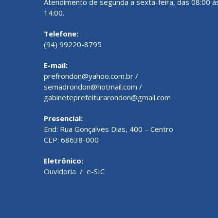
Atendimento de segunda a sexta-feira, das 08:00 à
14:00.
Telefone:
(94) 99220-8795
E-mail:
prefrondon@yahoo.com.br /
semadrondon@hotmail.com /
gabineteprefeiturarondon@gmail.com
Presencial:
End: Rua Gonçalves Dias, 400 – Centro
CEP: 68638-000
Eletrônico:
Ouvidoria
/
e-SIC