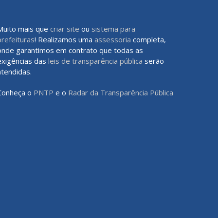
Muito mais que
criar site
ou
sistema para
prefeituras
! Realizamos uma
assessoria
completa,
onde garantimos em contrato que todas as
exigências das
leis de transparência pública
serão
atendidas.
Conheça o
PNTP
e o
Radar da Transparência Pública