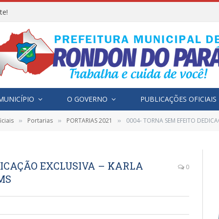
te!
MUNICÍPIO
O GOVERNO
PUBLICAÇÕES OFICIAIS
ciais
Portarias
PORTARIAS 2021
0004- TORNA SEM EFEITO DEDICAÇÃ
»
»
»
DICAÇÃO EXCLUSIVA – KARLA
0
MS