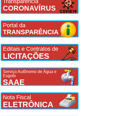
Transparência
CORONAVÍRUS
Portal da
TRANSPARÊNCIA
Editais e Contratos de
LICITAÇÕES
Serviço Autônomo de Água e
Esgoto
SAAE
Nota Fiscal
ELETRÔNICA