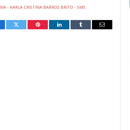
VA - KARLA CRISTINA BARROS BRITO - SMS
cebook
Twitter
Pinterest
LinkedIn
Tumblr
E-
mail