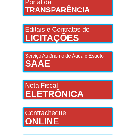
Portal da
TRANSPARÊNCIA
Editais e Contratos de
LICITAÇÕES
Serviço Autônomo de Água e Esgoto
SAAE
Nota Fiscal
ELETRÔNICA
Contracheque
ONLINE