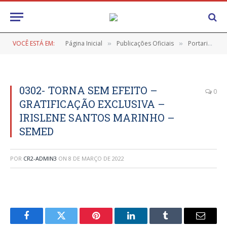
VOCÊ ESTÁ EM:
Página Inicial
Publicações Oficiais
Portarias
»
»
»
0302- TORNA SEM EFEITO –
0
GRATIFICAÇÃO EXCLUSIVA –
IRISLENE SANTOS MARINHO –
SEMED
POR
CR2-ADMIN3
ON
8 DE MARÇO DE 2022
Facebook
Twitter
Pinterest
LinkedIn
Tumblr
E-