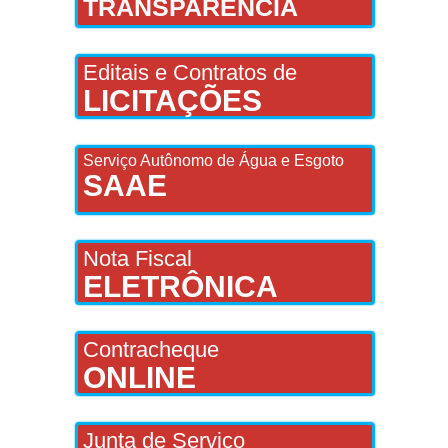
TRANSPARÊNCIA
Editais e Contratos de
LICITAÇÕES
Serviço Autônomo de Água e Esgoto
SAAE
Nota Fiscal
ELETRÔNICA
Contracheque
ONLINE
Junta de Serviço