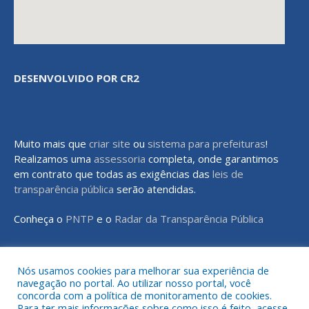
DESENVOLVIDO POR CR2
Muito mais que
criar site
ou
sistema para prefeituras
!
Realizamos uma
assessoria
completa, onde garantimos
em contrato que todas as exigências das
leis de
transparência pública
serão atendidas.
Conheça o
PNTP
e o
Radar da Transparência Pública
Nós usamos cookies para melhorar sua experiência de
navegação no portal. Ao utilizar nosso portal, você
Todos os direitos reservados a Prefeitura Municipal de Rondon do
concorda com a política de monitoramento de cookies.
Pará
Para ter mais informações sobre como isso é feito, acesse