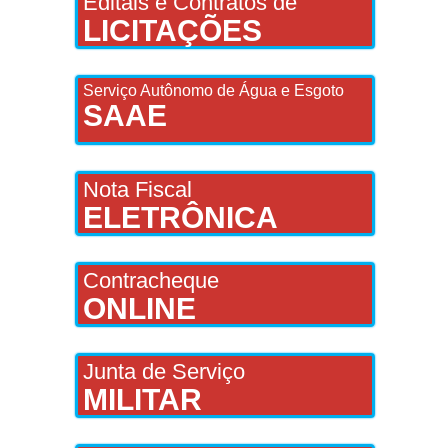
Editais e Contratos de
LICITAÇÕES
Serviço Autônomo de Água e Esgoto
SAAE
Nota Fiscal
ELETRÔNICA
Contracheque
ONLINE
Junta de Serviço
MILITAR