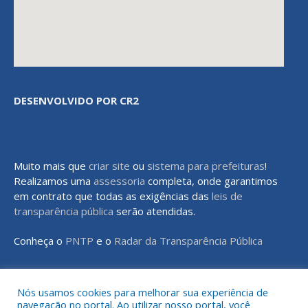
DESENVOLVIDO POR CR2
Muito mais que
criar site
ou
sistema para prefeituras
!
Realizamos uma
assessoria
completa, onde garantimos
em contrato que todas as exigências das
leis de
transparência pública
serão atendidas.
Conheça o
PNTP
e o
Radar da Transparência Pública
Nós usamos cookies para melhorar sua experiência de
navegação no portal. Ao utilizar nosso portal, você
Todos os direitos reservados a Prefeitura Municipal de Rondon do