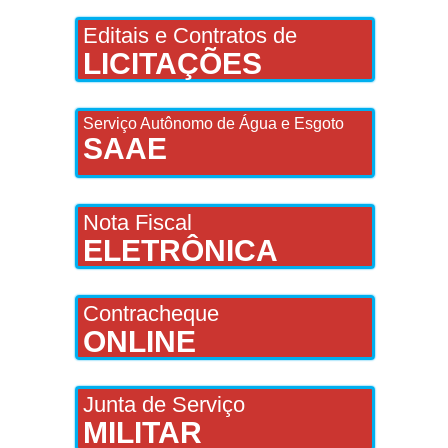
Editais e Contratos de
LICITAÇÕES
Serviço Autônomo de Água e Esgoto
SAAE
Nota Fiscal
ELETRÔNICA
Contracheque
ONLINE
Junta de Serviço
MILITAR