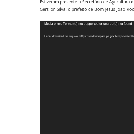
Estiveram presente o Secretário de Agricultura 
Gersilon Silva, o prefeito de Bom Jesus João Ro
Tocador
Media error: Format(s) not supported or source(s) not found
de
Fazer download do arquivo: https://rondondopara.pa.gov.br/wp-conten
vídeo