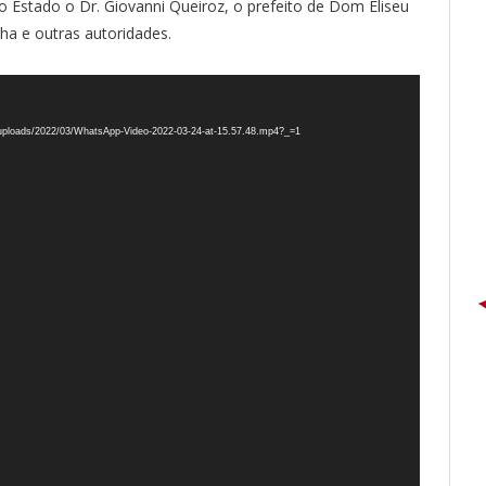
do Estado o Dr. Giovanni Queiroz, o prefeito de Dom Eliseu
cha e outras autoridades.
t/uploads/2022/03/WhatsApp-Video-2022-03-24-at-15.57.48.mp4?_=1