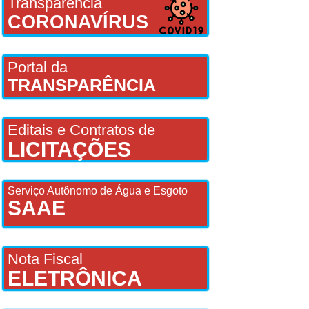
Transparência
CORONAVÍRUS
Portal da
TRANSPARÊNCIA
Editais e Contratos de
LICITAÇÕES
Serviço Autônomo de Água e Esgoto
SAAE
Nota Fiscal
ELETRÔNICA