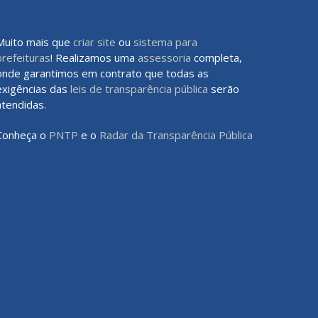
Muito mais que
criar site
ou
sistema para
prefeituras
! Realizamos uma
assessoria
completa,
onde garantimos em contrato que todas as
exigências das
leis de transparência pública
serão
atendidas.
Conheça o
PNTP
e o
Radar da Transparência Pública