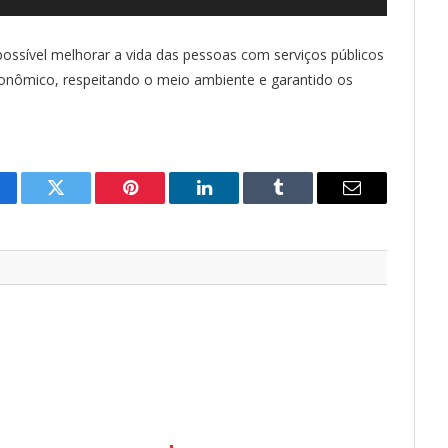
possível melhorar a vida das pessoas com serviços públicos
conômico, respeitando o meio ambiente e garantido os
cebook
Twitter
Pinterest
LinkedIn
Tumblr
E-
mail