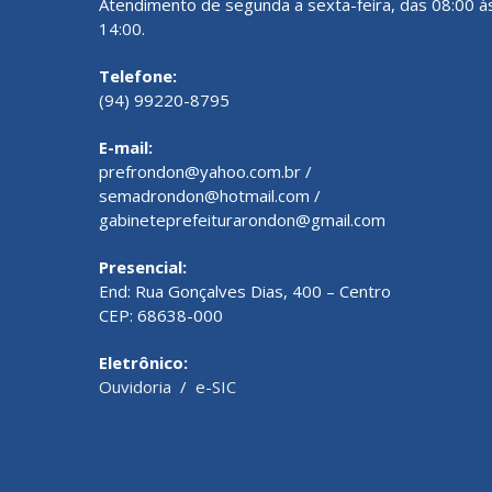
Atendimento de segunda a sexta-feira, das 08:00 à
14:00.
Telefone:
(94) 99220-8795
E-mail:
prefrondon@yahoo.com.br /
semadrondon@hotmail.com /
gabineteprefeiturarondon@gmail.com
Presencial:
End: Rua Gonçalves Dias, 400 – Centro
CEP: 68638-000
Eletrônico:
Ouvidoria
/
e-SIC