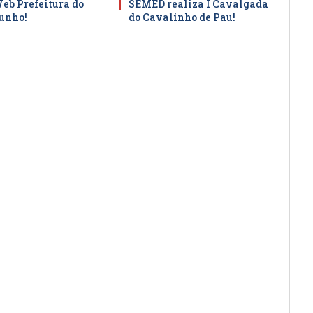
Web Prefeitura do
SEMED realiza I Cavalgada
junho!
do Cavalinho de Pau!