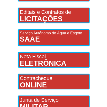
Editais e Contratos de
LICITAÇÕES
Serviço Autônomo de Água e Esgoto
SAAE
Nota Fiscal
ELETRÔNICA
Contracheque
ONLINE
Junta de Serviço
MILITAR