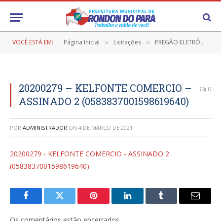
VOCÊ ESTÁ EM:
Página Inicial
Licitações
PREGÃO ELETRÔNICO Nº 9/2020-017-SOTURB (CONTRATAÇÃO DE EMPRESA ESPECIALIZADA NO FORNECIMENTO DE MATERIAL ELÉTRICO E POSTES EM FERRO GALVANIZADO)
»
»
20200279 – KELFONTE COMERCIO –
0
ASSINADO 2 (0583837001598619640)
POR
ADMINISTRADOR
ON
4 DE MARÇO DE 2021
20200279 - KELFONTE COMERCIO - ASSINADO 2
(0583837001598619640)
Facebook
Twitter
Pinterest
LinkedIn
Tumblr
E-
mail
Os comentários estão encerrados.