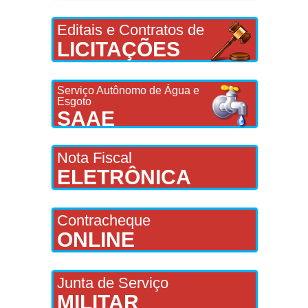
Editais e Contratos de
LICITAÇÕES
Serviço Autônomo de Água e
Esgoto
SAAE
Nota Fiscal
ELETRÔNICA
Contracheque
ONLINE
Junta de Serviço
MILITAR