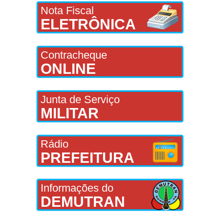
Nota Fiscal
ELETRÔNICA
Contracheque
ONLINE
Junta de Serviço
MILITAR
Rádio
PREFEITURA
Informações do
DEMUTRAN