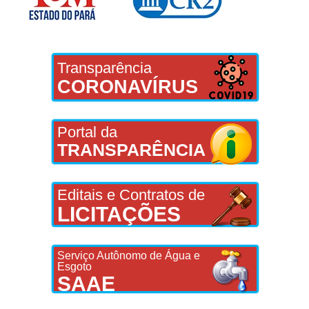
Transparência
CORONAVÍRUS
Portal da
TRANSPARÊNCIA
Editais e Contratos de
LICITAÇÕES
Serviço Autônomo de Água e
Esgoto
SAAE