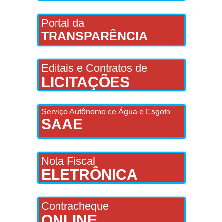
Portal da
TRANSPARÊNCIA
Editais e Contratos de
LICITAÇÕES
Serviço Autônomo de Água e Esgoto
SAAE
Nota Fiscal
ELETRÔNICA
Contracheque
ONLINE