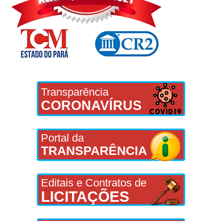
Transparência
CORONAVÍRUS
Portal da
TRANSPARÊNCIA
Editais e Contratos de
LICITAÇÕES