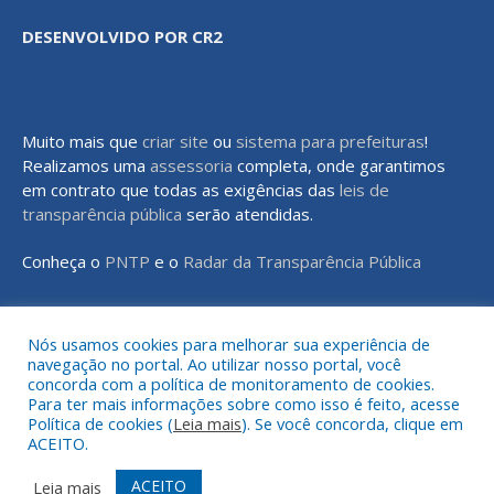
DESENVOLVIDO POR CR2
Muito mais que
criar site
ou
sistema para prefeituras
!
Realizamos uma
assessoria
completa, onde garantimos
em contrato que todas as exigências das
leis de
transparência pública
serão atendidas.
Conheça o
PNTP
e o
Radar da Transparência Pública
Nós usamos cookies para melhorar sua experiência de
navegação no portal. Ao utilizar nosso portal, você
Todos os direitos reservados a Prefeitura Municipal de Rondon do
concorda com a política de monitoramento de cookies.
Pará
Para ter mais informações sobre como isso é feito, acesse
Política de cookies (
Leia mais
). Se você concorda, clique em
ACEITO.
Mapa do Site
Acessar Área Administrativa
Acessar o Webmail
ACEITO
Leia mais