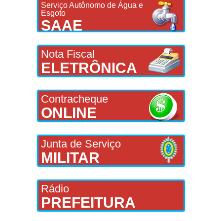
Serviço Autônomo de Água e
Esgoto
SAAE
Nota Fiscal
ELETRÔNICA
Contracheque
ONLINE
Junta de Serviço
MILITAR
Rádio
PREFEITURA