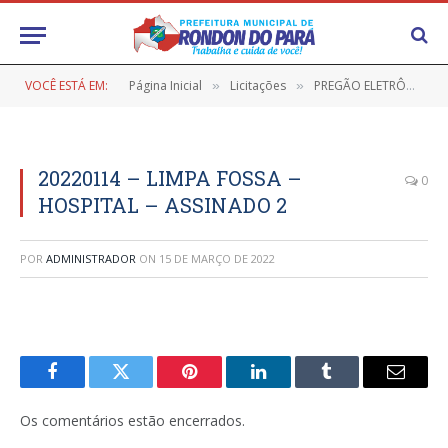
VOCÊ ESTÁ EM:
Página Inicial
Licitações
PREGÃO ELETRÔNICO Nº 9/2021-017-SRP (REGISTRO DE PREÇOS VISANDO FUTURA E EVENTUAL CONTRATAÇÃO DE EMPRESA PARA PRESTAÇÃO DE SERVIÇOS DE ESCOAMENTO DE FOSSAS)
»
»
20220114 – LIMPA FOSSA –
0
HOSPITAL – ASSINADO 2
POR
ADMINISTRADOR
ON
15 DE MARÇO DE 2022
Facebook
Twitter
Pinterest
LinkedIn
Tumblr
E-
mail
Os comentários estão encerrados.