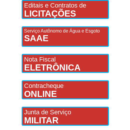
Editais e Contratos de
LICITAÇÕES
Serviço Autônomo de Água e Esgoto
SAAE
Nota Fiscal
ELETRÔNICA
Contracheque
ONLINE
Junta de Serviço
MILITAR