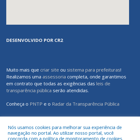
DESENVOLVIDO POR CR2
Muito mais que
criar site
ou
sistema para prefeituras
!
Realizamos uma
assessoria
completa, onde garantimos
em contrato que todas as exigências das
leis de
transparência pública
serão atendidas.
Conheça o
PNTP
e o
Radar da Transparência Pública
Nós usamos cookies para melhorar sua experiência de
navegação no portal. Ao utilizar nosso portal, você
Todos os direitos reservados a Prefeitura Municipal de Rondon do
concorda com a política de monitoramento de cookies.