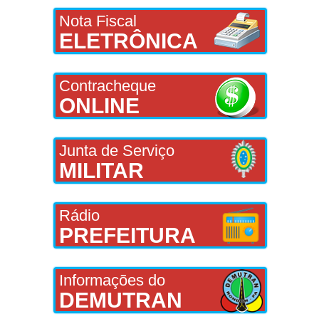
Nota Fiscal
ELETRÔNICA
Contracheque
ONLINE
Junta de Serviço
MILITAR
Rádio
PREFEITURA
Informações do
DEMUTRAN