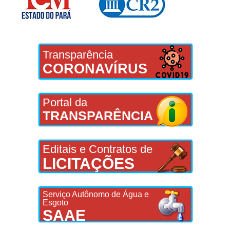
Transparência
CORONAVÍRUS
Portal da
TRANSPARÊNCIA
Editais e Contratos de
LICITAÇÕES
Serviço Autônomo de Água e
Esgoto
SAAE