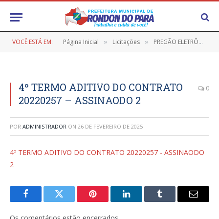
VOCÊ ESTÁ EM:
Página Inicial
Licitações
PREGÃO ELETRÔNICO Nº 9/2021-049 (REGISTRO DE PREÇOS PARA EVENTUAL E FUTURA CONTRATAÇAO DE PESSOA JURÍDICA PARA LOCAÇAO DE VEICULOS PARA O TRANSPORTE DE ALUNOS DA REDE PÚBLICA DE ENSINO)
»
»
4º TERMO ADITIVO DO CONTRATO
0
20220257 – ASSINAODO 2
POR
ADMINISTRADOR
ON
26 DE FEVEREIRO DE 2025
4º TERMO ADITIVO DO CONTRATO 20220257 - ASSINAODO
2
Facebook
Twitter
Pinterest
LinkedIn
Tumblr
E-
mail
Os comentários estão encerrados.