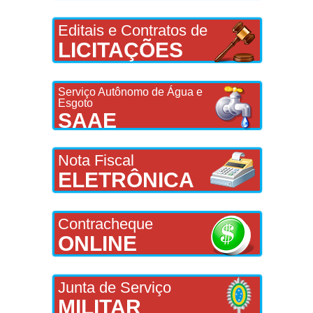
Editais e Contratos de
LICITAÇÕES
Serviço Autônomo de Água e
Esgoto
SAAE
Nota Fiscal
ELETRÔNICA
Contracheque
ONLINE
Junta de Serviço
MILITAR