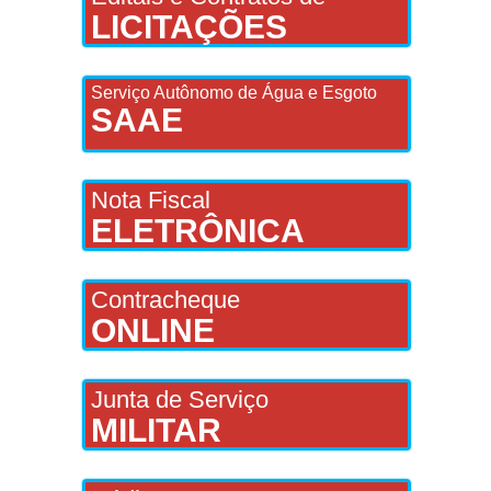
LICITAÇÕES
Serviço Autônomo de Água e Esgoto
SAAE
Nota Fiscal
ELETRÔNICA
Contracheque
ONLINE
Junta de Serviço
MILITAR