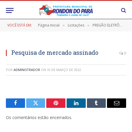
VOCÊ ESTÁ EM:
Página Inicial
Licitações
PREGÃO ELETRÔNICO Nº 9/2022-017 PMRP (REGISTRO DE PREÇO VISANDO FUTURA CONTRATAÇÃO DE EMPRESA PARA O FORNECIMENTO DE PAPEL A4)
»
»
Pesquisa de mercado assinado
0
POR
ADMINISTRADOR
ON
10 DE MARÇO DE 2022
Facebook
Twitter
Pinterest
LinkedIn
Tumblr
E-
mail
Os comentários estão encerrados.