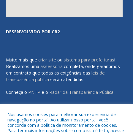
DESENVOLVIDO POR CR2
Muito mais que
criar site
ou
sistema para prefeituras
!
Realizamos uma
assessoria
completa, onde garantimos
em contrato que todas as exigências das
leis de
transparência pública
serão atendidas.
Conheça o
PNTP
e o
Radar da Transparência Pública
Nós usamos cookies para melhorar sua experiência de
navegação no portal. Ao utilizar nosso portal, você
Todos os direitos reservados a Prefeitura Municipal de Rondon do
concorda com a política de monitoramento de cookies.
Pará
Para ter mais informações sobre como isso é feito, acesse