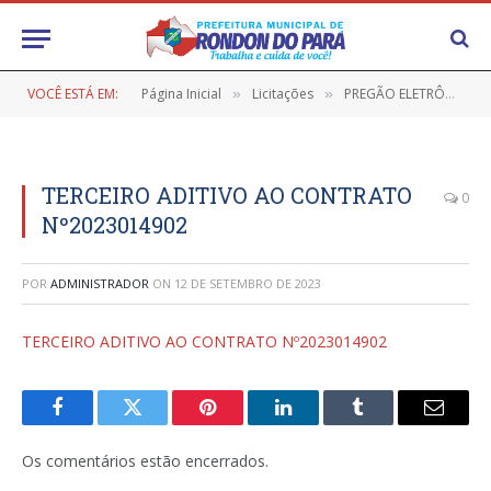
VOCÊ ESTÁ EM:
Página Inicial
Licitações
PREGÃO ELETRÔNICO Nº 9/2022-043 (REGISTRO DE PREÇOS VISANDO FUTURA E EVENTUAL CONTRATAÇÃO DE EMPRESA PARA O FORNECIMENTO DE COMBUSTÍVEL)
»
»
TERCEIRO ADITIVO AO CONTRATO
0
Nº2023014902
POR
ADMINISTRADOR
ON
12 DE SETEMBRO DE 2023
TERCEIRO ADITIVO AO CONTRATO Nº2023014902
Facebook
Twitter
Pinterest
LinkedIn
Tumblr
E-
mail
Os comentários estão encerrados.