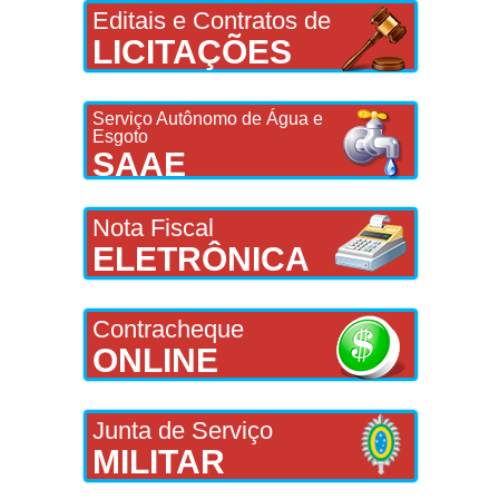
Editais e Contratos de
LICITAÇÕES
Serviço Autônomo de Água e
Esgoto
SAAE
Nota Fiscal
ELETRÔNICA
Contracheque
ONLINE
Junta de Serviço
MILITAR