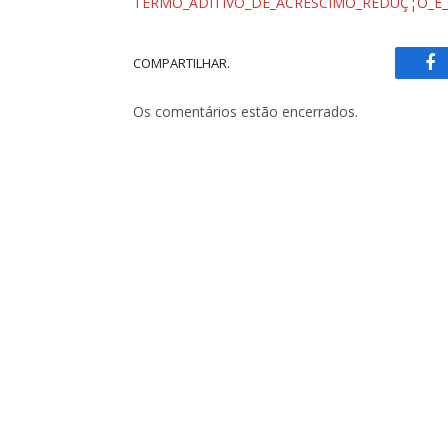
TERMO_ADITIVO_DE_ACRÉSCIMO_REDUÇ¦O_E_
COMPARTILHAR.
Fa
Os comentários estão encerrados.