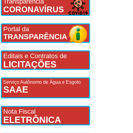
Transparência
CORONAVÍRUS
Portal da
TRANSPARÊNCIA
Editais e Contratos de
LICITAÇÕES
Serviço Autônomo de Água e Esgoto
SAAE
Nota Fiscal
ELETRÔNICA