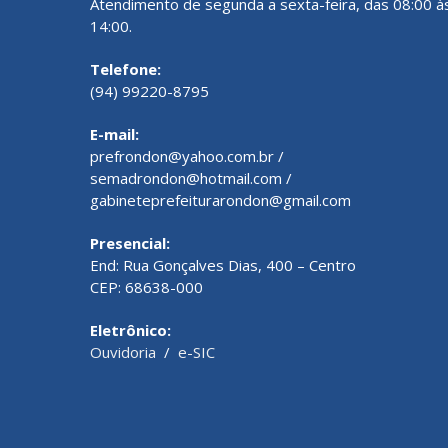
Atendimento de segunda a sexta-feira, das 08:00 à
14:00.
Telefone:
(94) 99220-8795
E-mail:
prefrondon@yahoo.com.br /
semadrondon@hotmail.com /
gabineteprefeiturarondon@gmail.com
Presencial:
End: Rua Gonçalves Dias, 400 – Centro
CEP: 68638-000
Eletrônico:
Ouvidoria
/
e-SIC