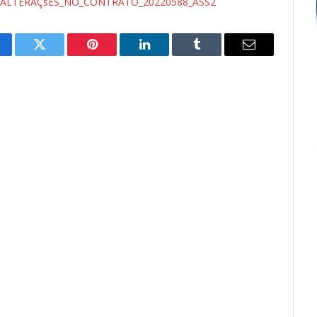
ALTERAÇsES_NO_CONTRATO_20220588_ASS2
cebook
Twitter
Pinterest
LinkedIn
Tumblr
E-
mail