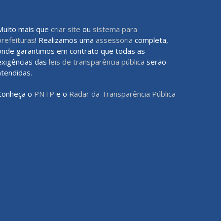
Muito mais que
criar site
ou
sistema para
prefeituras
! Realizamos uma
assessoria
completa,
onde garantimos em contrato que todas as
exigências das
leis de transparência pública
serão
atendidas.
Conheça o
PNTP
e o
Radar da Transparência Pública