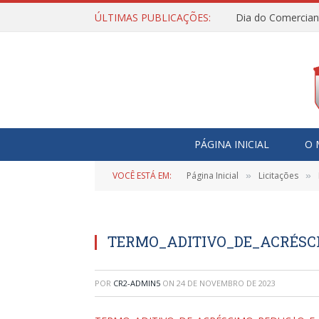
ÚLTIMAS PUBLICAÇÕES:
Dia do Comercian
PÁGINA INICIAL
O 
VOCÊ ESTÁ EM:
Página Inicial
Licitações
»
»
TERMO_ADITIVO_DE_ACRÉSC
POR
CR2-ADMIN5
ON
24 DE NOVEMBRO DE 2023