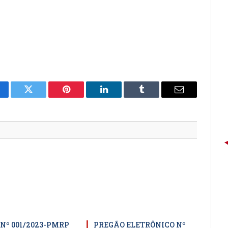
cebook
Twitter
Pinterest
LinkedIn
Tumblr
E-
mail
 Nº 001/2023-PMRP
PREGÃO ELETRÔNICO Nº