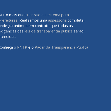
Muito mais que
criar site
ou
sistema para
prefeituras
! Realizamos uma
assessoria
completa,
onde garantimos em contrato que todas as
exigências das
leis de transparência pública
serão
atendidas.
Conheça o
PNTP
e o
Radar da Transparência Pública