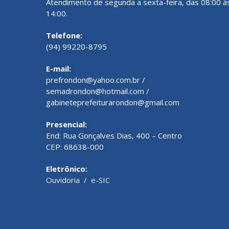
Atendimento de segunda a sexta-feira, das 08:00 à
14:00.
Telefone:
(94) 99220-8795
E-mail:
prefrondon@yahoo.com.br /
semadrondon@hotmail.com /
gabineteprefeiturarondon@gmail.com
Presencial:
End: Rua Gonçalves Dias, 400 – Centro
CEP: 68638-000
Eletrônico:
Ouvidoria
/
e-SIC