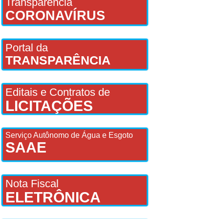
Transparência
CORONAVÍRUS
Portal da
TRANSPARÊNCIA
Editais e Contratos de
LICITAÇÕES
Serviço Autônomo de Água e Esgoto
SAAE
Nota Fiscal
ELETRÔNICA