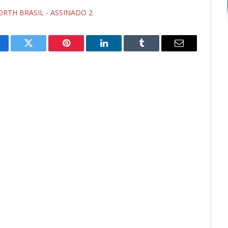
ORTH BRASIL - ASSINADO 2
cebook
Twitter
Pinterest
LinkedIn
Tumblr
E-
mail