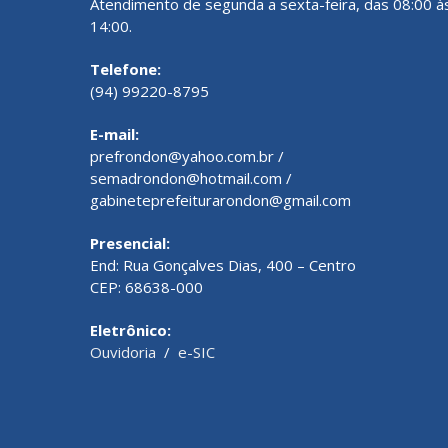
Atendimento de segunda a sexta-feira, das 08:00 à
14:00.
Telefone:
(94) 99220-8795
E-mail:
prefrondon@yahoo.com.br /
semadrondon@hotmail.com /
gabineteprefeiturarondon@gmail.com
Presencial:
End: Rua Gonçalves Dias, 400 – Centro
CEP: 68638-000
Eletrônico:
Ouvidoria
/
e-SIC