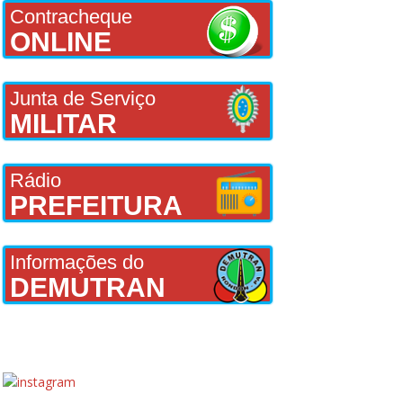
Contracheque
ONLINE
Junta de Serviço
MILITAR
Rádio
PREFEITURA
Informações do
DEMUTRAN