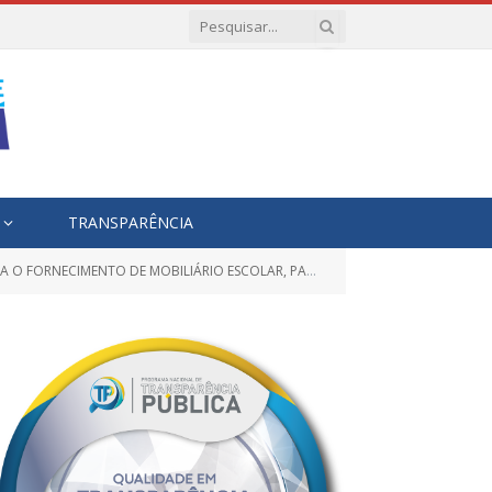
TRANSPARÊNCIA
AL DE EDUCAÇÃO E SUAS UNIDADES ESCOLARES, ATRAVÉS DO FUNDEB DESTE MUNICÍPIO DE RONDON DO PARÁ)