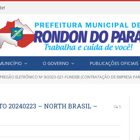
te!
MUNICÍPIO
O GOVERNO
PUBLICAÇÕES OFICIAIS
PREGÃO ELETRÔNICO Nº 9/2023-021-FUNDEB (CONTRATAÇÃO DE EMPRESA PARA O FORNECIMENTO DE MOBILIÁRIO ESCOLAR, PARA ATENDER A DEMANDA DA SECRETARIA MUNICIP
TO 20240223 – NORTH BRASIL –
0