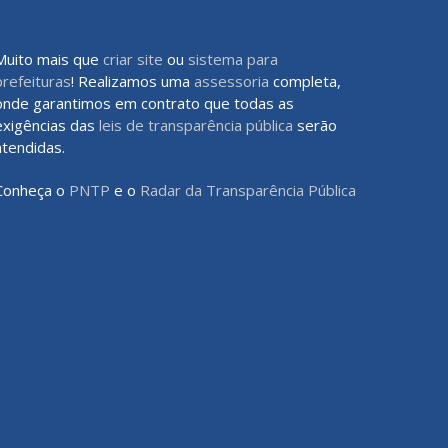
Muito mais que
criar site
ou
sistema para
prefeituras
! Realizamos uma
assessoria
completa,
onde garantimos em contrato que todas as
exigências das
leis de transparência pública
serão
atendidas.
Conheça o
PNTP
e o
Radar da Transparência Pública