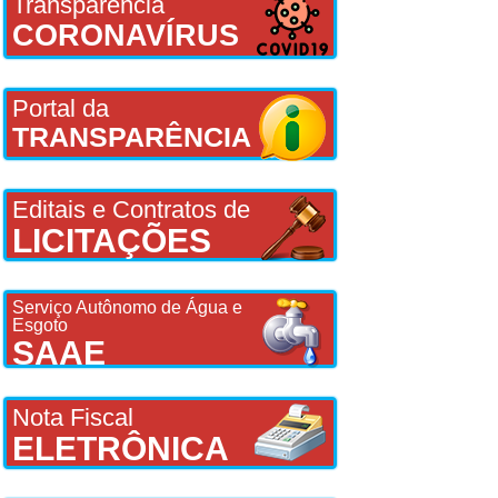
Transparência
CORONAVÍRUS
Portal da
TRANSPARÊNCIA
Editais e Contratos de
LICITAÇÕES
Serviço Autônomo de Água e
Esgoto
SAAE
Nota Fiscal
ELETRÔNICA