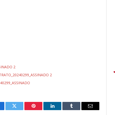
INADO 2
RATO_20240299_ASSINADO 2
40299_ASSINADO
cebook
Twitter
Pinterest
LinkedIn
Tumblr
E-