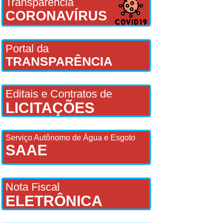
Transparência
CORONAVÍRUS
Portal da
TRANSPARÊNCIA
Editais e Contratos de
LICITAÇÕES
Serviço Autônomo de Água e Esgoto
SAAE
Nota Fiscal
ELETRÔNICA