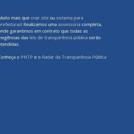
Muito mais que
criar site
ou
sistema para
prefeituras
! Realizamos uma
assessoria
completa,
onde garantimos em contrato que todas as
exigências das
leis de transparência pública
serão
atendidas.
Conheça o
PNTP
e o
Radar da Transparência Pública