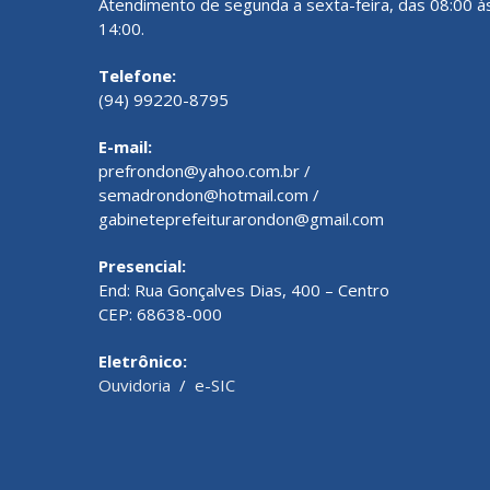
Atendimento de segunda a sexta-feira, das 08:00 à
14:00.
Telefone:
(94) 99220-8795
E-mail:
prefrondon@yahoo.com.br /
semadrondon@hotmail.com /
gabineteprefeiturarondon@gmail.com
Presencial:
End: Rua Gonçalves Dias, 400 – Centro
CEP: 68638-000
Eletrônico:
Ouvidoria
/
e-SIC