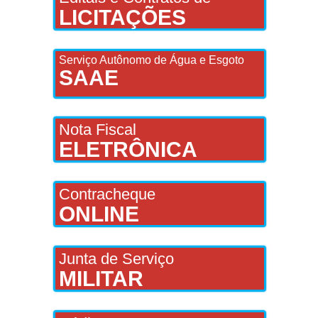
LICITAÇÕES
Serviço Autônomo de Água e Esgoto
SAAE
Nota Fiscal
ELETRÔNICA
Contracheque
ONLINE
Junta de Serviço
MILITAR