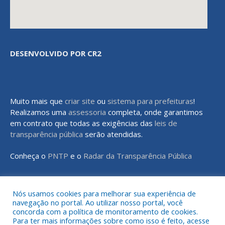
DESENVOLVIDO POR CR2
Muito mais que
criar site
ou
sistema para prefeituras
!
Realizamos uma
assessoria
completa, onde garantimos
em contrato que todas as exigências das
leis de
transparência pública
serão atendidas.
Conheça o
PNTP
e o
Radar da Transparência Pública
Nós usamos cookies para melhorar sua experiência de
navegação no portal. Ao utilizar nosso portal, você
Todos os direitos reservados a Prefeitura Municipal de Rondon do
concorda com a política de monitoramento de cookies.
Pará
Para ter mais informações sobre como isso é feito, acesse