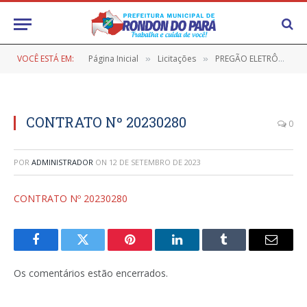
VOCÊ ESTÁ EM:
Página Inicial
Licitações
PREGÃO ELETRÔNICO Nº 9/2023-028 PMRP (REGISTRO DE PREÇO VISANDO FUTURA CONTRATAÇÃO DE EMPRESA PARA A AQUISIÇÃO DE MATERIAL DE LIMPEZA)
»
»
CONTRATO Nº 20230280
0
POR
ADMINISTRADOR
ON
12 DE SETEMBRO DE 2023
CONTRATO Nº 20230280
Facebook
Twitter
Pinterest
LinkedIn
Tumblr
E-
mail
Os comentários estão encerrados.