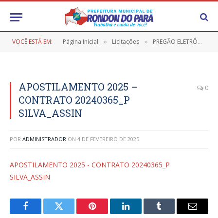
VOCÊ ESTÁ EM:
Página Inicial
Licitações
PREGÃO ELETRÔNICO Nº 9/2023-029 PMRP (REGISTRO DE PREÇO VISANDO FUTURA CONTRATAÇÃO DE EMPRESA PARA A AQUISIÇÃO DE MATERIAL DE EXPEDIENTE)
»
»
APOSTILAMENTO 2025 –
0
CONTRATO 20240365_P
SILVA_ASSIN
POR
ADMINISTRADOR
ON
4 DE FEVEREIRO DE 2025
APOSTILAMENTO 2025 - CONTRATO 20240365_P
SILVA_ASSIN
Facebook
Twitter
Pinterest
LinkedIn
Tumblr
E-