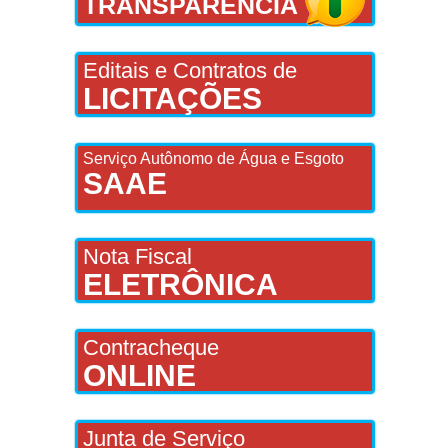
TRANSPARÊNCIA
Editais e Contratos de
LICITAÇÕES
Serviço Autônomo de Água e Esgoto
SAAE
Nota Fiscal
ELETRÔNICA
Contracheque
ONLINE
Junta de Serviço