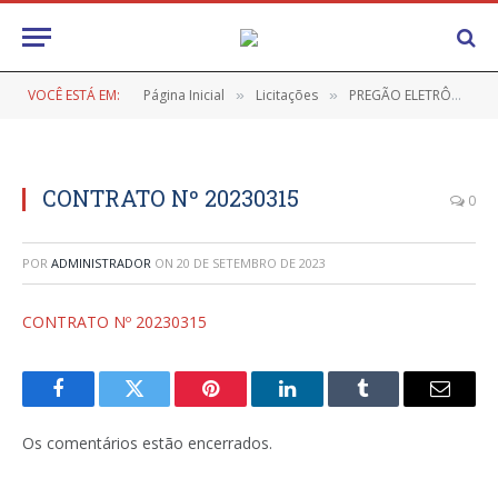
VOCÊ ESTÁ EM:
Página Inicial
Licitações
PREGÃO ELETRÔNICO Nº 9/2023-029 PMRP (REGISTRO DE PREÇO VISANDO FUTURA CONTRATAÇÃO DE EMPRESA PARA A AQUISIÇÃO DE MATERIAL DE EXPEDIENTE)
»
»
CONTRATO Nº 20230315
0
POR
ADMINISTRADOR
ON
20 DE SETEMBRO DE 2023
CONTRATO Nº 20230315
Facebook
Twitter
Pinterest
LinkedIn
Tumblr
E-
mail
Os comentários estão encerrados.