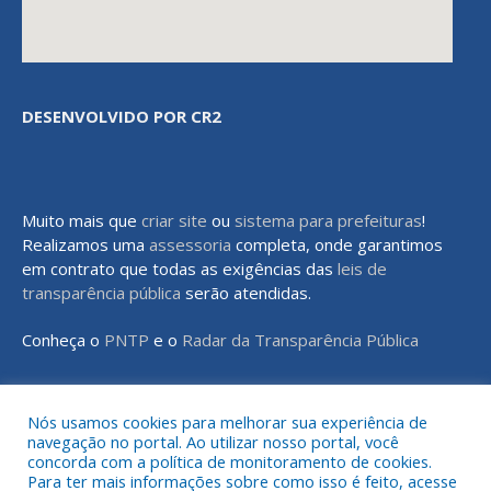
DESENVOLVIDO POR CR2
Muito mais que
criar site
ou
sistema para prefeituras
!
Realizamos uma
assessoria
completa, onde garantimos
em contrato que todas as exigências das
leis de
transparência pública
serão atendidas.
Conheça o
PNTP
e o
Radar da Transparência Pública
Nós usamos cookies para melhorar sua experiência de
navegação no portal. Ao utilizar nosso portal, você
Todos os direitos reservados a Prefeitura Municipal de Rondon do
concorda com a política de monitoramento de cookies.
Pará
Para ter mais informações sobre como isso é feito, acesse