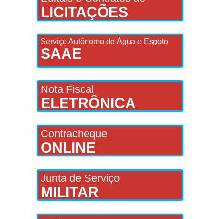
LICITAÇÕES
Serviço Autônomo de Água e Esgoto
SAAE
Nota Fiscal
ELETRÔNICA
Contracheque
ONLINE
Junta de Serviço
MILITAR