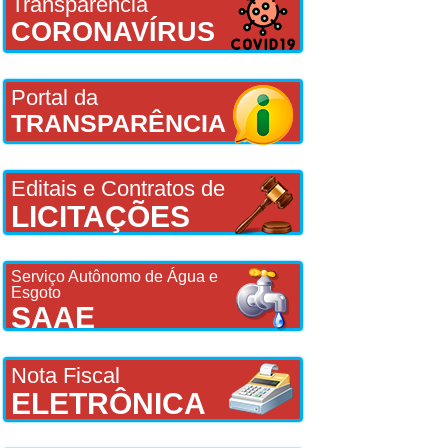
Transparência
CORONAVÍRUS
Portal da
TRANSPARÊNCIA
Editais e Contratos de
LICITAÇÕES
Serviço Autônomo de Água e
Esgoto
SAAE
Nota Fiscal
ELETRÔNICA