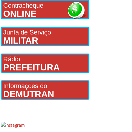
Contracheque
ONLINE
Junta de Serviço
MILITAR
Rádio
PREFEITURA
Informações do
DEMUTRAN