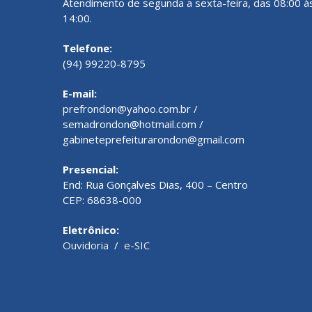
Atendimento de segunda a sexta-feira, das 08:00 à
14:00.
Telefone:
(94) 99220-8795
E-mail:
prefrondon@yahoo.com.br /
semadrondon@hotmail.com /
gabineteprefeiturarondon@gmail.com
Presencial:
End: Rua Gonçalves Dias, 400 – Centro
CEP: 68638-000
Eletrônico:
Ouvidoria
/
e-SIC