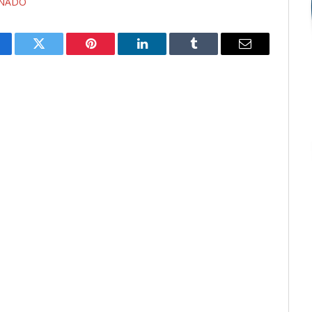
INADO
cebook
Twitter
Pinterest
LinkedIn
Tumblr
E-
mail