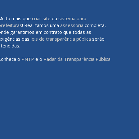
Muito mais que
criar site
ou
sistema para
prefeituras
! Realizamos uma
assessoria
completa,
onde garantimos em contrato que todas as
exigências das
leis de transparência pública
serão
atendidas.
Conheça o
PNTP
e o
Radar da Transparência Pública