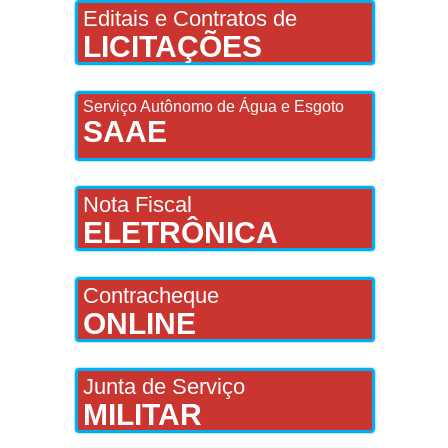
Editais e Contratos de
LICITAÇÕES
Serviço Autônomo de Água e Esgoto
SAAE
Nota Fiscal
ELETRÔNICA
Contracheque
ONLINE
Junta de Serviço
MILITAR