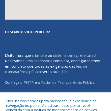
DESENVOLVIDO POR CR2
Muito mais que
criar site
ou
sistema para prefeituras
!
Realizamos uma
assessoria
completa, onde garantimos
em contrato que todas as exigências das
leis de
transparência pública
serão atendidas.
Conheça o
PNTP
e o
Radar da Transparência Pública
Nós usamos cookies para melhorar sua experiência de
navegação no portal. Ao utilizar nosso portal, você
Todos os direitos reservados a Prefeitura Municipal de Rondon do
concorda com a política de monitoramento de cookies.