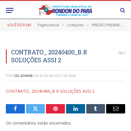
VOCÊ ESTÁ EM:
Página Inicial
Licitações
PREGÃO PRESENCIAL Nº 9/2023-041-FME (CONTRATAÇÃO DE EMPRESA PARA A PRESTAÇÃO DE SERVIÇOS COMUNS DE ENGENHARIA, CONTINUOS SOB DEMANDA PARA MANUTENÇÃO PREVENTIVA E/OU CORRETIVA EM PRÉDIOS PÚBLICOS DO FUNDO MUNICIPAL DE EDUCAÇÃO-FME)
»
»
CONTRATO_ 20240400_B R
0
SOLUÇÕES ASSI 2
POR
CR2-ADMIN8
ON
29 DE AGOSTO DE 2024
CONTRATO_ 20240400_B R SOLUÇÕES ASSI 2
Facebook
Twitter
Pinterest
LinkedIn
Tumblr
E-
mail
Os comentários estão encerrados.