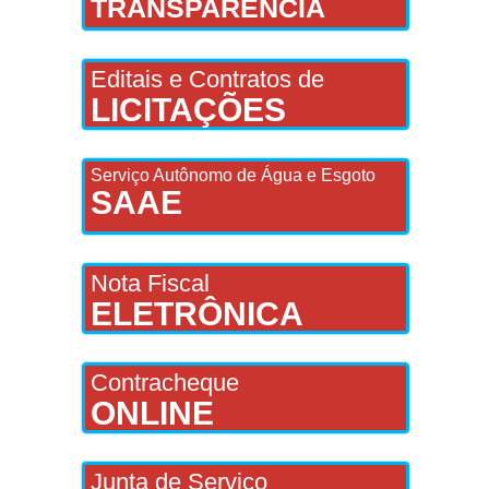
TRANSPARÊNCIA
Editais e Contratos de
LICITAÇÕES
Serviço Autônomo de Água e Esgoto
SAAE
Nota Fiscal
ELETRÔNICA
Contracheque
ONLINE
Junta de Serviço