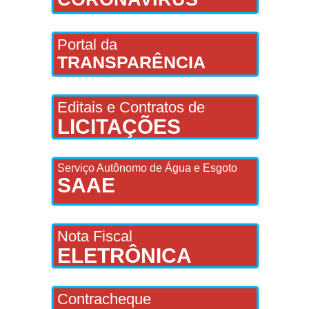
Portal da
TRANSPARÊNCIA
Editais e Contratos de
LICITAÇÕES
Serviço Autônomo de Água e Esgoto
SAAE
Nota Fiscal
ELETRÔNICA
Contracheque