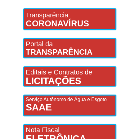
Transparência
CORONAVÍRUS
Portal da
TRANSPARÊNCIA
Editais e Contratos de
LICITAÇÕES
Serviço Autônomo de Água e Esgoto
SAAE
Nota Fiscal
ELETRÔNICA